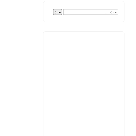
البحث
عن: