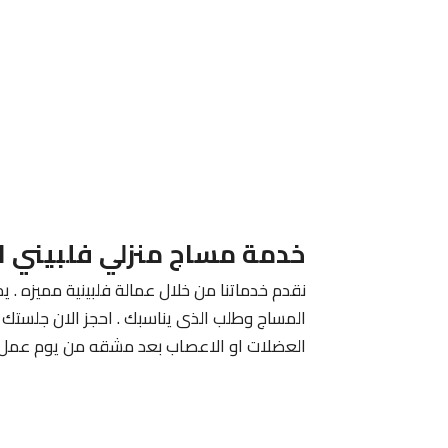
خدمة مساج منزلي فلبيني ا
نقدم خدماتنا من خلال عمالة فلبينية مميزه . يم
المساج وطلب الذى يناسبك . احجز الان جلستك م
العضلات او الاعصاب بعد مشقه من يوم عمل 