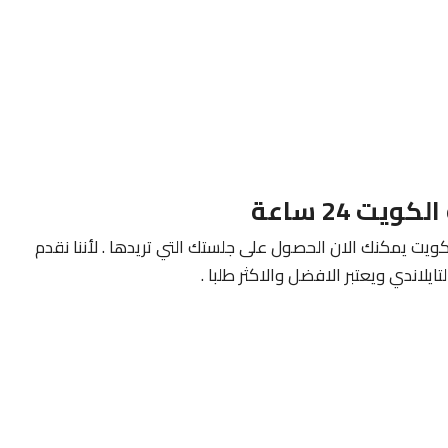
يت يمكنك الان الحصول على جلستك التي تريدها . لأننا نقدم
يلاندي ويعتبر الافضل والاكثر طلبا .