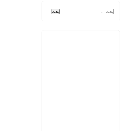
البحث
عن: