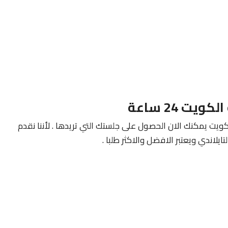
يت يمكنك الان الحصول على جلستك التي تريدها . لأننا نقدم
يلاندي ويعتبر الافضل والاكثر طلبا .