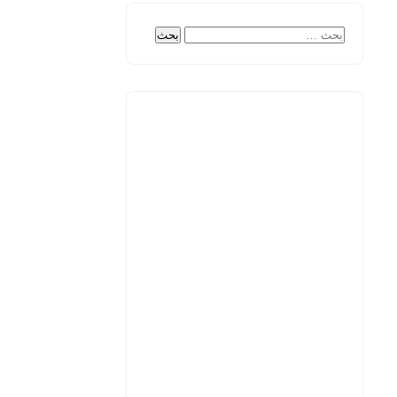
البحث
عن: