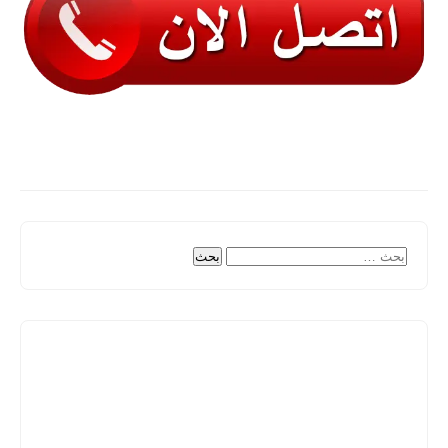
البحث
عن: