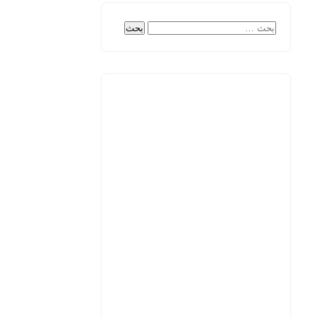
البحث
عن: