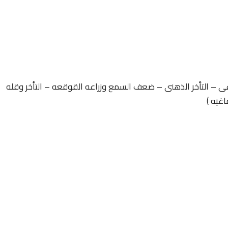
غى – التأخر الذهنى – ضعف السمع وزراعه القوقعه – التأخر وقله
اغيه )