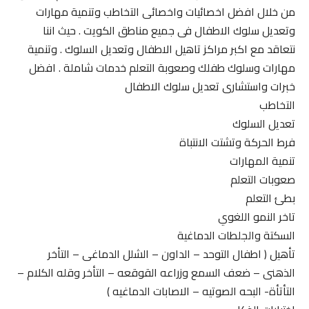
من خلال افضل اخصائيات واخصائى التخاطب وتنمية مهارات
وتعديل سلوك الاطفال فى جميع مناطق الكويت . حيث اننا
نتعاقد مع اكبر مراكز تاهيل الاطفال وتعديل السلوك . وتنمية
مهارات وسلوك طفلك وصعوبة التعلم خدمات شاملة . افضل
خبرات واستشارى تعديل سلوك الاطفال
التخاطب
تعديل السلوك
فرط الحركة وتشتت الانتباة
تنمية المهارات
صعوبات التعلم
بطئ التعلم
تاخر النمو اللغوي
السكتة والجلطات الدماغية
تأهيل ( اطفال التوحد – الداون – الشلل الدماغى – التأخر
الذهنى – ضعف السمع وزراعه القوقعه – التأخر وقله الكلام –
التأتأة- البحه الصوتيه – الاصابات الدماغيه )