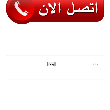
البحث
عن: