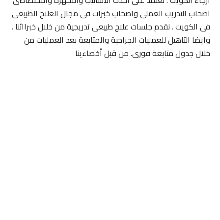
ارجاء الكويت . نعتمد على احدث الاساليب والأجهزة والاختصاصى
اصحاب التدريب العملى واصحاب خبرات فى مجال العلاج الطبيعى
فى الكويت . نقدم جلسات علاج طبيعى تدريجية من خلال خبراائنا .
وايضا التاهيل للعمليات الجراحية والمتابعة بعد العمليات من
خلال جدول متابعة فورى. من قبل أخصاءينا