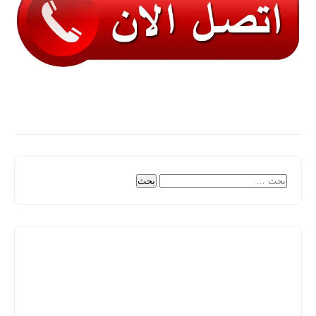
البحث
عن: