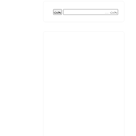
البحث
عن: