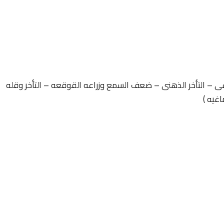
غى – التأخر الذهنى – ضعف السمع وزراعه القوقعه – التأخر وقله
اغيه )