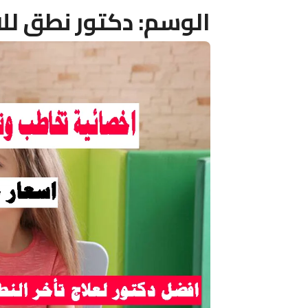
الوسم:
دكتور نطق لل