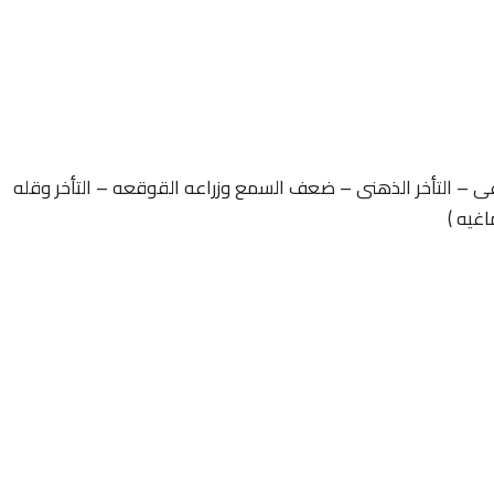
غى – التأخر الذهنى – ضعف السمع وزراعه القوقعه – التأخر وقله
اغيه )