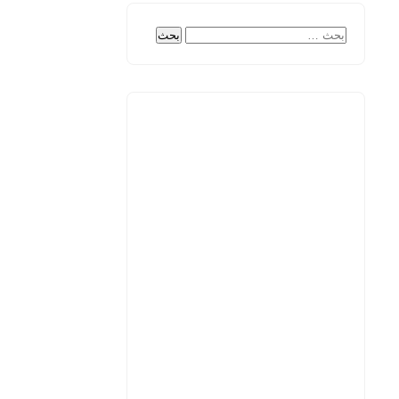
البحث
عن: