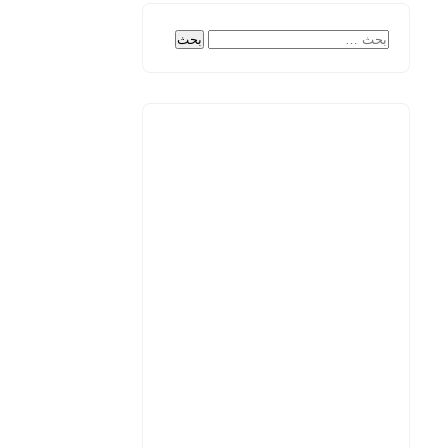
البحث
عن: