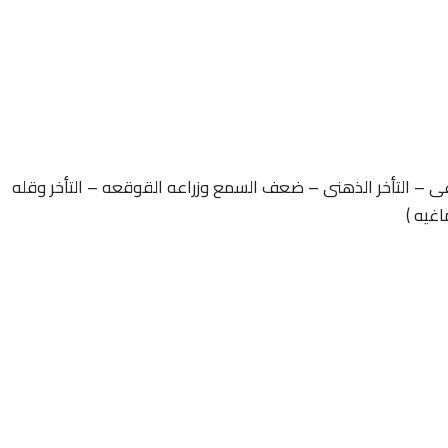
غى – التأخر الذهنى – ضعف السمع وزراعه القوقعه – التأخر وقله
اغيه )