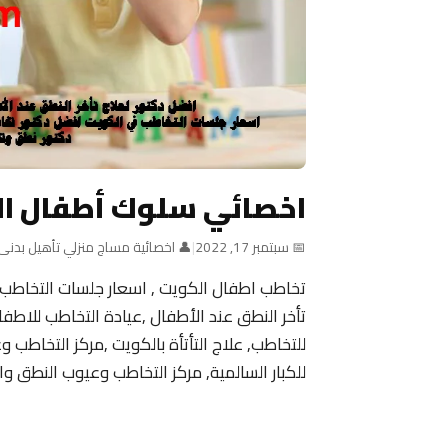
اخصائي سلوك أطفال ا
📅 سبتمبر 17, 2022
|
👤 اخصائية مساج منزلي تأهيل بدنى
تخاطب اطفال الكويت , اسعار جلسات التخاطب
للتخاطب, علاج التأتأة بالكويت ,مركز التخاطب 
للكبار السالمية, مركز التخاطب وعيوب النطق وال