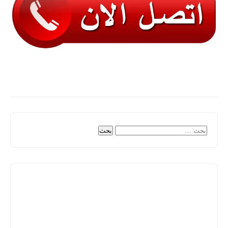
البحث
عن: