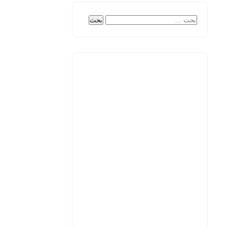
البحث
عن: