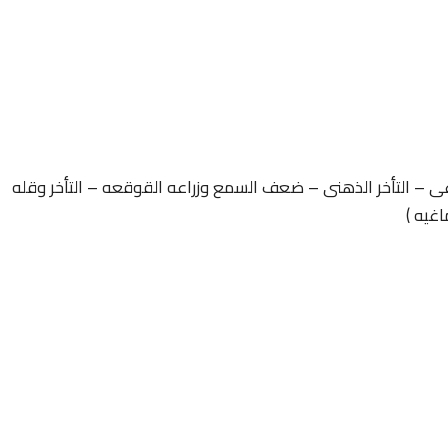
غى – التأخر الذهنى – ضعف السمع وزراعه القوقعه – التأخر وقله
اغيه )