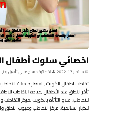
اخصائي سلوك أطفال ا
📅 سبتمبر 17, 2022
|
👤 اخصائية مساج منزلي تأهيل بدنى
تخاطب اطفال الكويت , اسعار جلسات التخاطب
للتخاطب, علاج التأتأة بالكويت ,مركز التخاطب 
للكبار السالمية, مركز التخاطب وعيوب النطق وال