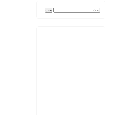
البحث
عن: