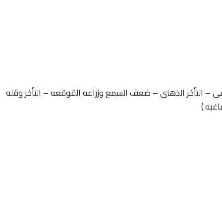
غى – التأخر الذهنى – ضعف السمع وزراعه القوقعه – التأخر وقله
اغيه )