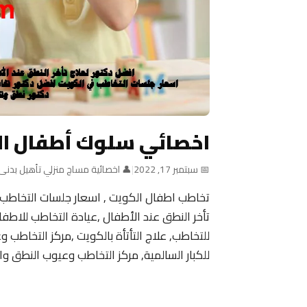
اخصائي سلوك أطفال ا
📅 سبتمبر 17, 2022
|
👤 اخصائية مساج منزلي تأهيل بدنى
تخاطب اطفال الكويت , اسعار جلسات التخاطب
للتخاطب, علاج التأتأة بالكويت ,مركز التخاطب 
للكبار السالمية, مركز التخاطب وعيوب النطق وال