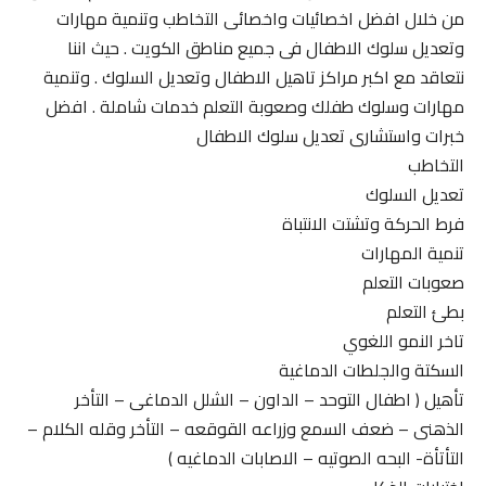
من خلال افضل اخصائيات واخصائى التخاطب وتنمية مهارات
وتعديل سلوك الاطفال فى جميع مناطق الكويت . حيث اننا
نتعاقد مع اكبر مراكز تاهيل الاطفال وتعديل السلوك . وتنمية
مهارات وسلوك طفلك وصعوبة التعلم خدمات شاملة . افضل
خبرات واستشارى تعديل سلوك الاطفال
التخاطب
تعديل السلوك
فرط الحركة وتشتت الانتباة
تنمية المهارات
صعوبات التعلم
بطئ التعلم
تاخر النمو اللغوي
السكتة والجلطات الدماغية
تأهيل ( اطفال التوحد – الداون – الشلل الدماغى – التأخر
الذهنى – ضعف السمع وزراعه القوقعه – التأخر وقله الكلام –
التأتأة- البحه الصوتيه – الاصابات الدماغيه )