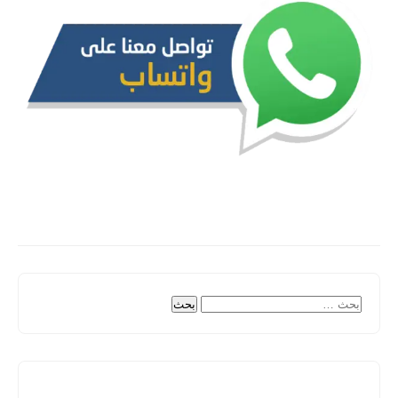
البحث
عن: