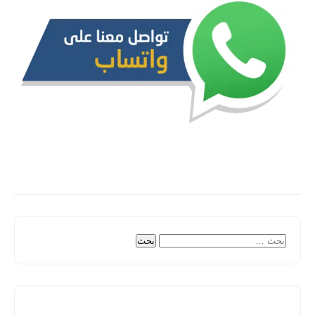
البحث
عن: