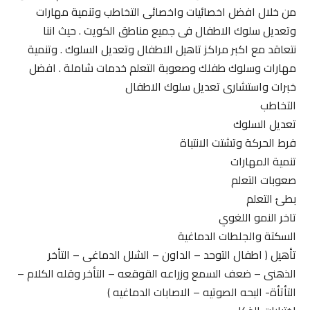
من خلال افضل اخصائيات واخصائى التخاطب وتنمية مهارات
وتعديل سلوك الاطفال فى جميع مناطق الكويت . حيث اننا
نتعاقد مع اكبر مراكز تاهيل الاطفال وتعديل السلوك . وتنمية
مهارات وسلوك طفلك وصعوبة التعلم خدمات شاملة . افضل
خبرات واستشارى تعديل سلوك الاطفال
التخاطب
تعديل السلوك
فرط الحركة وتشتت الانتباة
تنمية المهارات
صعوبات التعلم
بطئ التعلم
تاخر النمو اللغوي
السكتة والجلطات الدماغية
تأهيل ( اطفال التوحد – الداون – الشلل الدماغى – التأخر
الذهنى – ضعف السمع وزراعه القوقعه – التأخر وقله الكلام –
التأتأة- البحه الصوتيه – الاصابات الدماغيه )