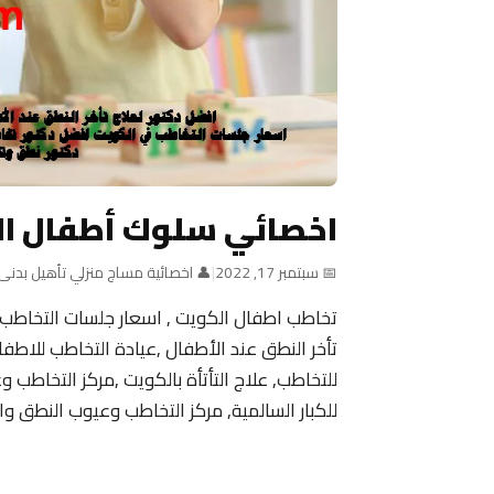
اخصائي سلوك أطفال ا
📅 سبتمبر 17, 2022
|
👤 اخصائية مساج منزلي تأهيل بدنى
تخاطب اطفال الكويت , اسعار جلسات التخاطب
للتخاطب, علاج التأتأة بالكويت ,مركز التخاطب 
للكبار السالمية, مركز التخاطب وعيوب النطق وال