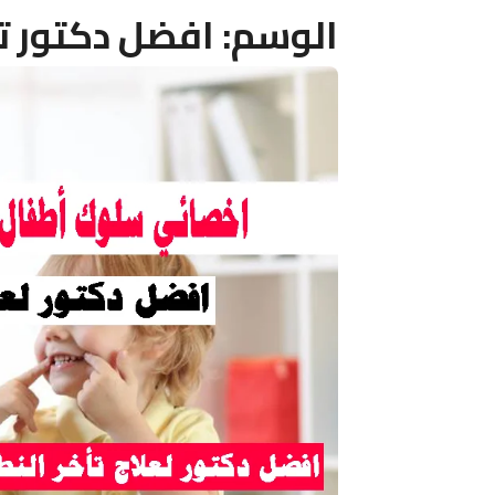
الوسم:
افضل دكتور ت