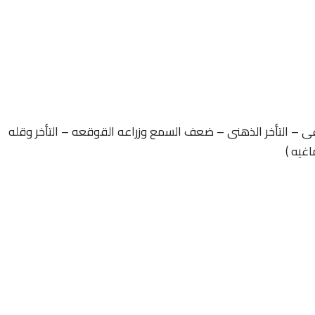
غى – التأخر الذهنى – ضعف السمع وزراعه القوقعه – التأخر وقله
اغيه )