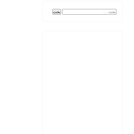
البحث
عن: