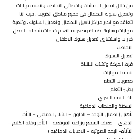
من خلال افضل اخصائيات واخصائى التخاطب وتنمية مهارات
وتعديل سلوك الاطفال فى جميع مناطق الكويت . حيث اننا
نتعاقد مع اكبر مراكز تاهيل الاطفال وتعديل السلوك . وتنمية
مهارات وسلوك طفلك وصعوبة التعلم خدمات شاملة . افضل
خبرات واستشارى تعديل سلوك الاطفال
التخاطب
تعديل السلوك
فرط الحركة وتشتت الانتباة
تنمية المهارات
صعوبات التعلم
بطئ التعلم
تاخر النمو اللغوي
السكتة والجلطات الدماغية
تأهيل ( اطفال التوحد – الداون – الشلل الدماغى – التأخر
الذهنى – ضعف السمع وزراعه القوقعه – التأخر وقله الكلام –
التأتأة- البحه الصوتيه – الاصابات الدماغيه )