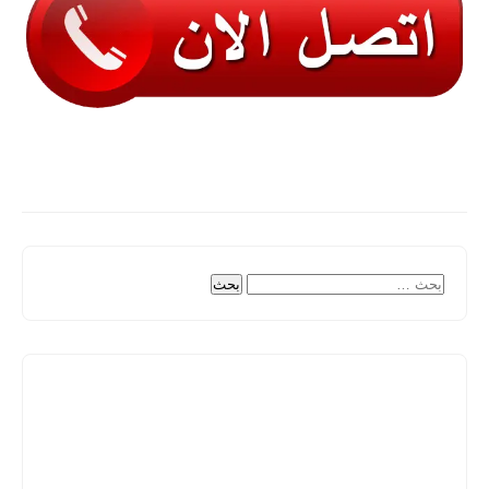
البحث
عن: