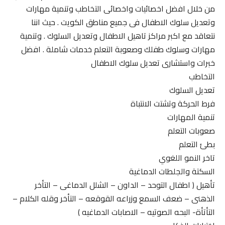
من خلال افضل اخصائيات واخصائى التخاطب وتنمية مهارات
وتعديل سلوك الاطفال فى جميع مناطق الكويت . حيث اننا
نتعاقد مع اكبر مراكز تاهيل الاطفال وتعديل السلوك . وتنمية
مهارات وسلوك طفلك وصعوبة التعلم خدمات شاملة . افضل
خبرات واستشارى تعديل سلوك الاطفال
التخاطب
تعديل السلوك
فرط الحركة وتشتت الانتباة
تنمية المهارات
صعوبات التعلم
بطئ التعلم
تاخر النمو اللغوي
السكتة والجلطات الدماغية
تأهيل ( اطفال التوحد – الداون – الشلل الدماغى – التأخر
الذهنى – ضعف السمع وزراعه القوقعه – التأخر وقله الكلام –
التأتأة- البحه الصوتيه – الاصابات الدماغيه )