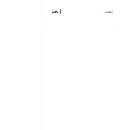
البحث
عن: