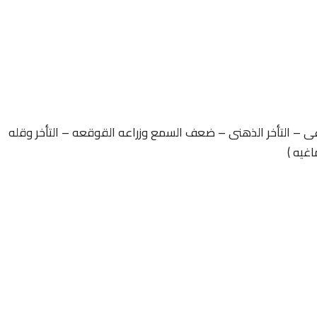
غى – التأخر الذهنى – ضعف السمع وزراعه القوقعه – التأخر وقله
اغيه )