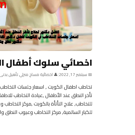
اخصائي سلوك أطفال ا
📅 سبتمبر 17, 2022
|
👤 اخصائية مساج منزلي تأهيل بدنى
تخاطب اطفال الكويت , اسعار جلسات التخاطب
للتخاطب, علاج التأتأة بالكويت ,مركز التخاطب 
للكبار السالمية, مركز التخاطب وعيوب النطق وال