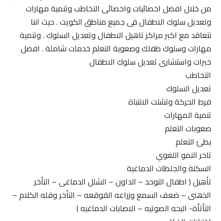
من خلال افضل اخصائيات واخصائى التخاطب وتنمية مهارات
وتعديل سلوك الاطفال فى جميع مناطق الكويت . حيث اننا
نتعاقد مع اكبر مراكز تاهيل الاطفال وتعديل السلوك . وتنمية
مهارات وسلوك طفلك وصعوبة التعلم خدمات شاملة . افضل
خبرات واستشارى تعديل سلوك الاطفال
التخاطب
تعديل السلوك
فرط الحركة وتشتت الانتباة
تنمية المهارات
صعوبات التعلم
بطئ التعلم
تاخر النمو اللغوي
السكتة والجلطات الدماغية
تأهيل ( اطفال التوحد – الداون – الشلل الدماغى – التأخر
الذهنى – ضعف السمع وزراعه القوقعه – التأخر وقله الكلام –
التأتأة- البحه الصوتيه – الاصابات الدماغيه )