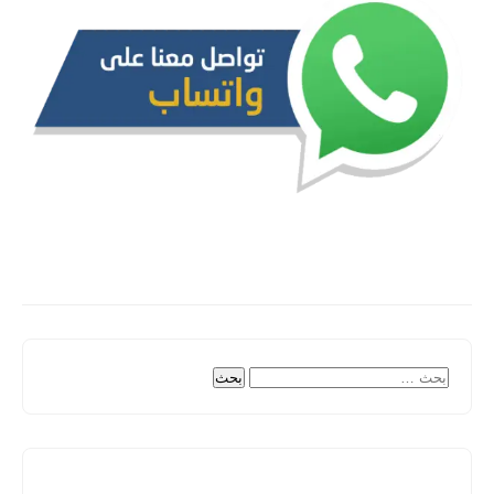
البحث
عن: