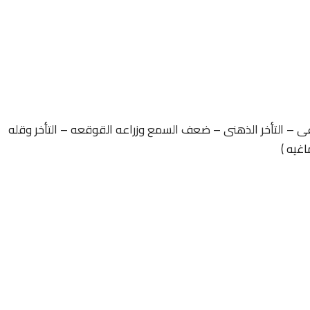
غى – التأخر الذهنى – ضعف السمع وزراعه القوقعه – التأخر وقله
اغيه )