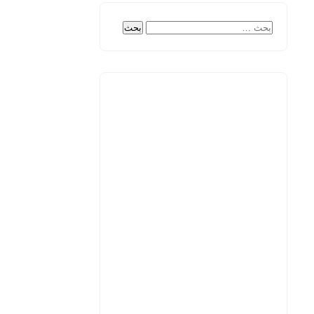
البحث
عن: