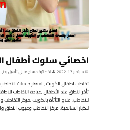
اخصائي سلوك أطفال ا
📅 سبتمبر 17, 2022
|
👤 اخصائية مساج منزلي تأهيل بدنى
تخاطب اطفال الكويت , اسعار جلسات التخاطب
للتخاطب, علاج التأتأة بالكويت ,مركز التخاطب 
للكبار السالمية, مركز التخاطب وعيوب النطق وال