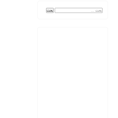
البحث
عن: