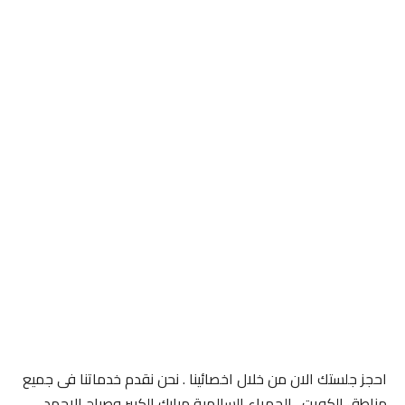
احجز جلستك الان من خلال اخصائينا . نحن نقدم خدماتنا فى جميع
مناطق الكويت . الجهراء السالمية مبارك الكبير وصباح الاحمد