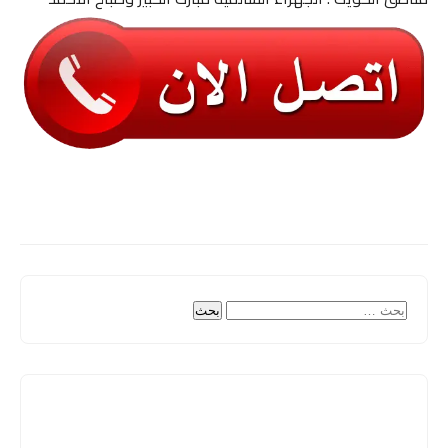
البحث
عن: