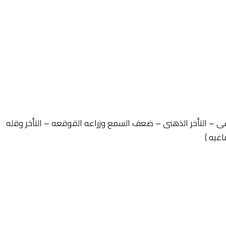
غى – التأخر الذهنى – ضعف السمع وزراعه القوقعه – التأخر وقله
اغيه )