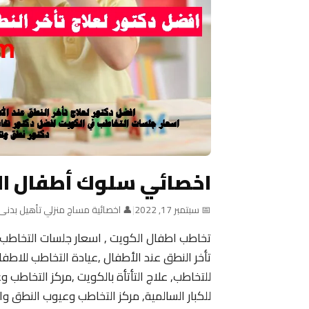
اخصائي سلوك أطفال ا
📅 سبتمبر 17, 2022
|
👤 اخصائية مساج منزلي تأهيل بدنى
تخاطب اطفال الكويت , اسعار جلسات التخاطب
للتخاطب, علاج التأتأة بالكويت ,مركز التخاطب 
للكبار السالمية, مركز التخاطب وعيوب النطق وال