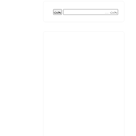
البحث
عن: