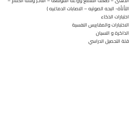
الذهنى – ضعف السمع وزراعه القوقعه – التأخر وقله الكلام –
التأتأة- البحه الصوتيه – الاصابات الدماغيه )
اختبارات الذكاء
الاختبارات والمقاييس النفسية
الذاكرة و النسيان
قلة التحصيل الدراسي