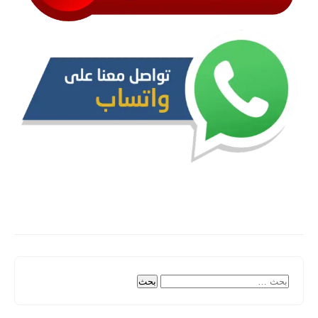
البحث
عن: