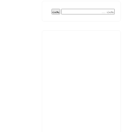
البحث
عن: