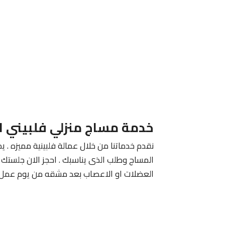
خدمة مساج منزلي فلبيني ا
نقدم خدماتنا من خلال عمالة فلبينية مميزه . يم
المساج وطلب الذى يناسبك . احجز الان جلستك م
العضلات او الاعصاب بعد مشقه من يوم عمل 