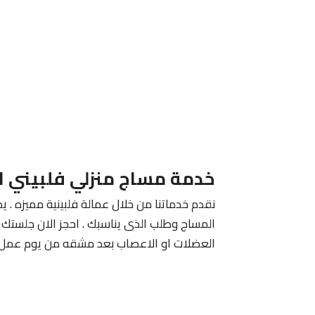
خدمة مساج منزلي فلبيني ا
نقدم خدماتنا من خلال عمالة فلبينية مميزه . يم
المساج وطلب الذى يناسبك . احجز الان جلستك م
العضلات او الاعصاب بعد مشقه من يوم عمل 