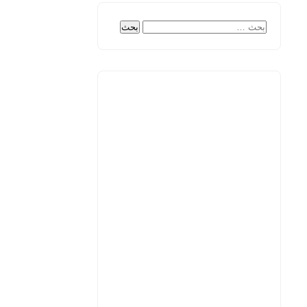
البحث
عن: