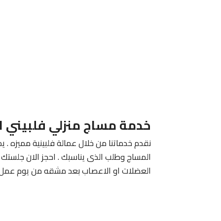
خدمة مساج منزلي فلبيني ا
نقدم خدماتنا من خلال عمالة فلبينية مميزه . يم
المساج وطلب الذى يناسبك . احجز الان جلستك م
العضلات او الاعصاب بعد مشقه من يوم عمل 