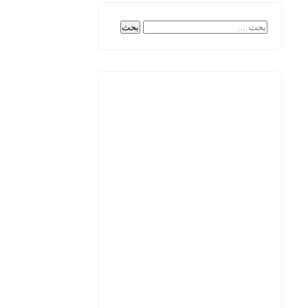
البحث
عن: