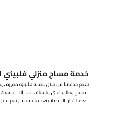
خدمة مساج منزلي فلبيني ا
نقدم خدماتنا من خلال عمالة فلبينية مميزه . يم
المساج وطلب الذى يناسبك . احجز الان جلستك م
العضلات او الاعصاب بعد مشقه من يوم عمل 