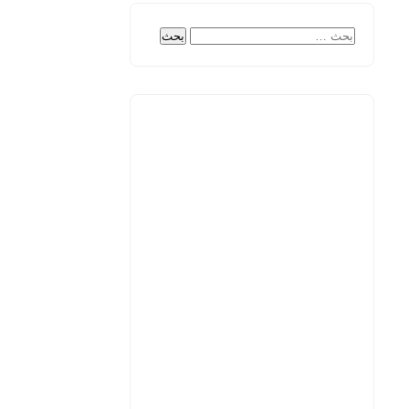
البحث
عن: