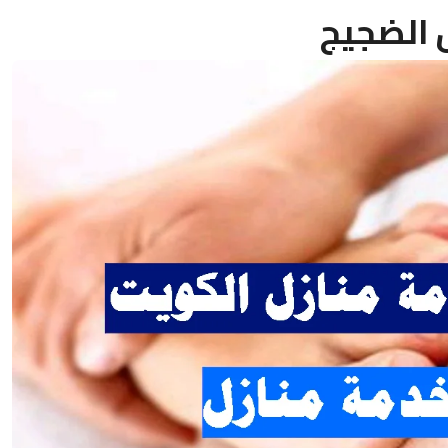
 الضجيج