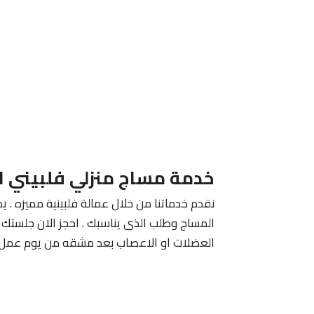
خدمة مساج منزلي فلبيني ا
نقدم خدماتنا من خلال عمالة فلبينية مميزه . يم
المساج وطلب الذى يناسبك . احجز الان جلستك م
العضلات او الاعصاب بعد مشقه من يوم عمل 