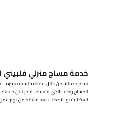
خدمة مساج منزلي فلبيني ا
نقدم خدماتنا من خلال عمالة فلبينية مميزه . يم
المساج وطلب الذى يناسبك . احجز الان جلستك م
العضلات او الاعصاب بعد مشقه من يوم عمل 