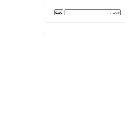
البحث
عن: