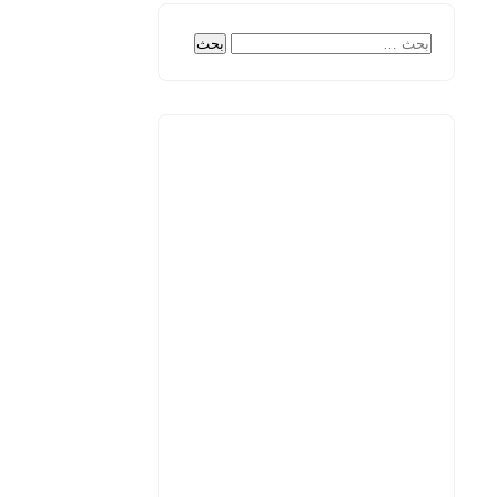
البحث
عن: