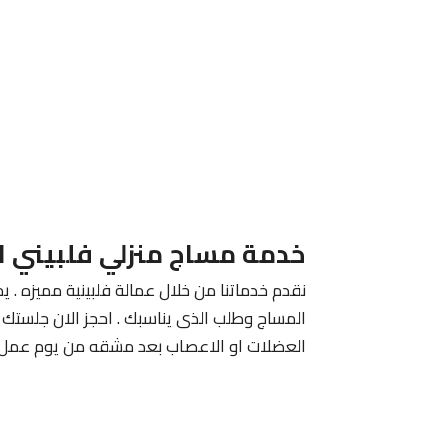
خدمة مساج منزلي فلبيني ا
نقدم خدماتنا من خلال عمالة فلبينية مميزه . يم
المساج وطلب الذى يناسبك . احجز الان جلستك م
العضلات او الاعصاب بعد مشقه من يوم عمل 