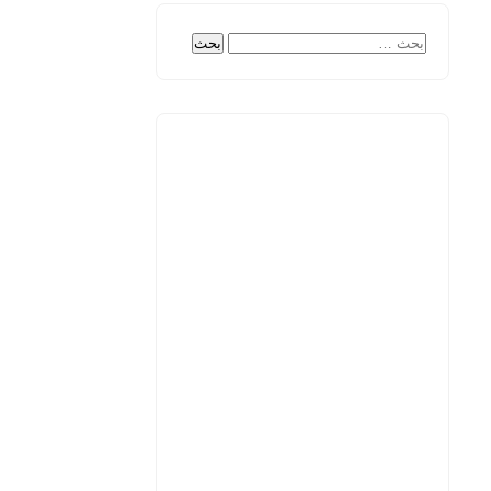
البحث
عن: