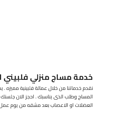
خدمة مساج منزلي فلبيني ا
نقدم خدماتنا من خلال عمالة فلبينية مميزه . يم
المساج وطلب الذى يناسبك . احجز الان جلستك م
العضلات او الاعصاب بعد مشقه من يوم عمل 