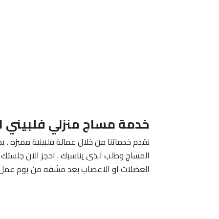
خدمة مساج منزلي فلبيني ا
نقدم خدماتنا من خلال عمالة فلبينية مميزه . يم
المساج وطلب الذى يناسبك . احجز الان جلستك م
العضلات او الاعصاب بعد مشقه من يوم عمل 