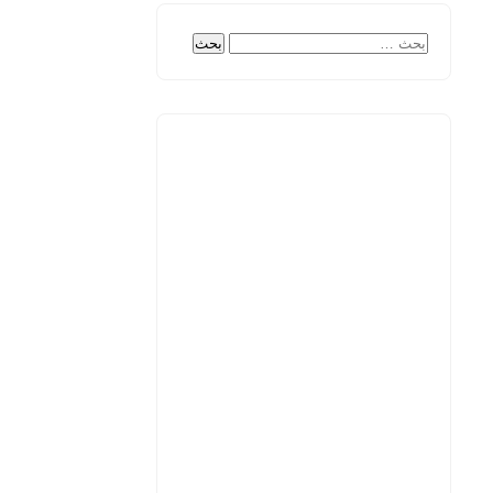
البحث
عن: