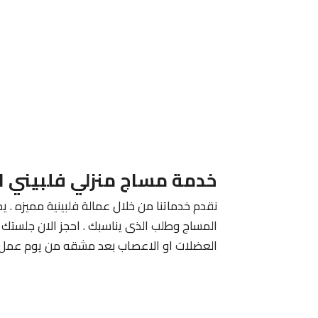
خدمة مساج منزلي فلبيني ا
نقدم خدماتنا من خلال عمالة فلبينية مميزه . يم
المساج وطلب الذى يناسبك . احجز الان جلستك م
العضلات او الاعصاب بعد مشقه من يوم عمل 