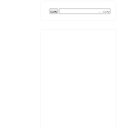
البحث
عن: