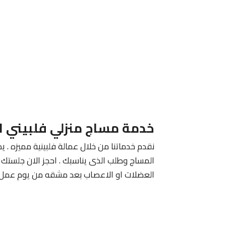
خدمة مساج منزلي فلبيني ا
نقدم خدماتنا من خلال عمالة فلبينية مميزه . يم
المساج وطلب الذى يناسبك . احجز الان جلستك م
العضلات او الاعصاب بعد مشقه من يوم عمل 