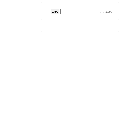
البحث
عن: