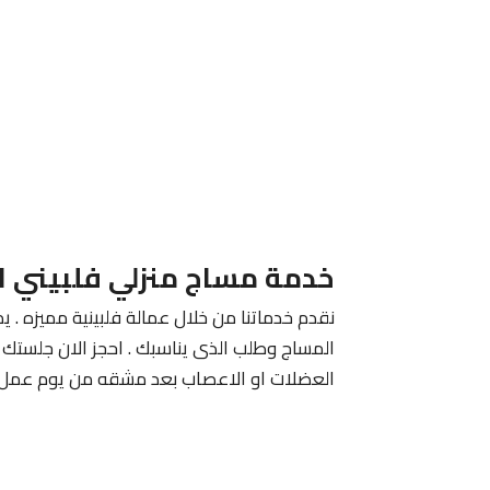
خدمة مساج منزلي فلبيني ا
نقدم خدماتنا من خلال عمالة فلبينية مميزه . يم
المساج وطلب الذى يناسبك . احجز الان جلستك م
العضلات او الاعصاب بعد مشقه من يوم عمل 