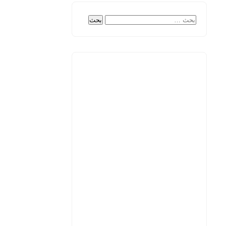
البحث
عن: