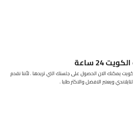
يت يمكنك الان الحصول على جلستك التي تريدها . لأننا نقدم
يلاندي ويعتبر الافضل والاكثر طلبا .