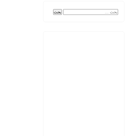
البحث
عن: