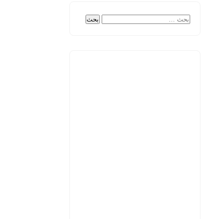
البحث
عن: