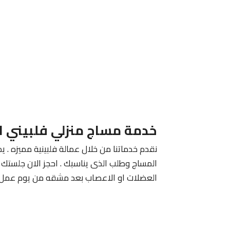
خدمة مساج منزلي فلبيني ا
نقدم خدماتنا من خلال عمالة فلبينية مميزه . يم
المساج وطلب الذى يناسبك . احجز الان جلستك م
العضلات او الاعصاب بعد مشقه من يوم عمل 