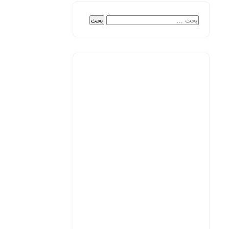
البحث
عن: