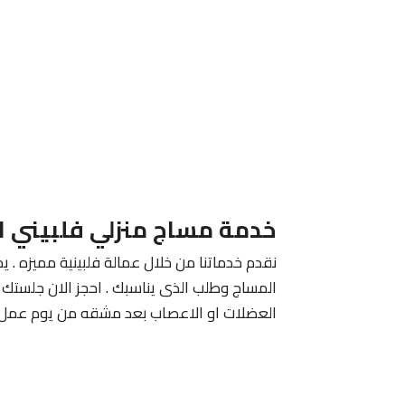
خدمة مساج منزلي فلبيني ا
نقدم خدماتنا من خلال عمالة فلبينية مميزه . يم
المساج وطلب الذى يناسبك . احجز الان جلستك م
العضلات او الاعصاب بعد مشقه من يوم عمل 