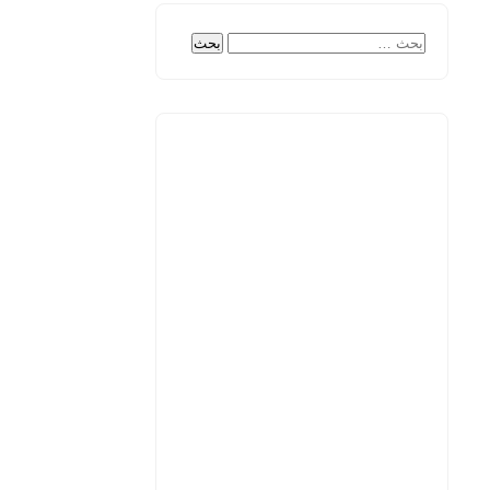
البحث
عن: