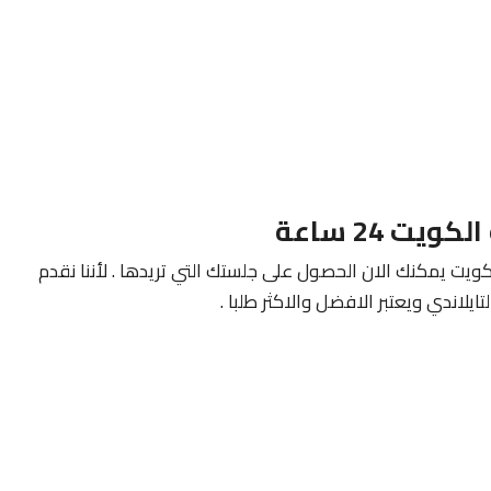
يت يمكنك الان الحصول على جلستك التي تريدها . لأننا نقدم
يلاندي ويعتبر الافضل والاكثر طلبا .