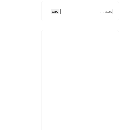
البحث
عن: