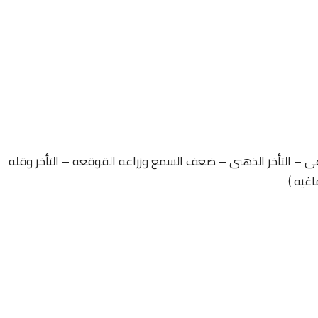
غى – التأخر الذهنى – ضعف السمع وزراعه القوقعه – التأخر وقله
اغيه )