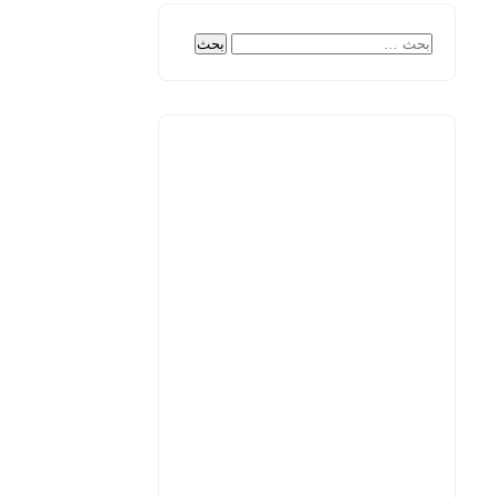
البحث
عن: