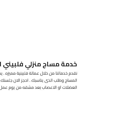
خدمة مساج منزلي فلبيني ا
نقدم خدماتنا من خلال عمالة فلبينية مميزه . يم
المساج وطلب الذى يناسبك . احجز الان جلستك م
العضلات او الاعصاب بعد مشقه من يوم عمل 