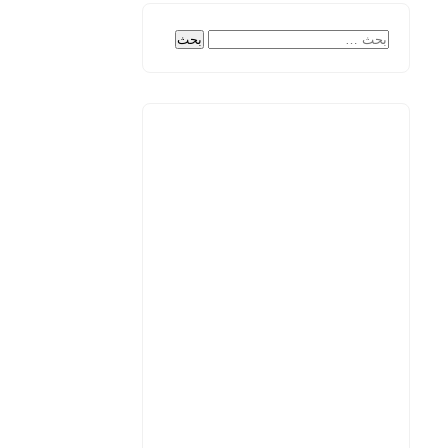
البحث
عن: