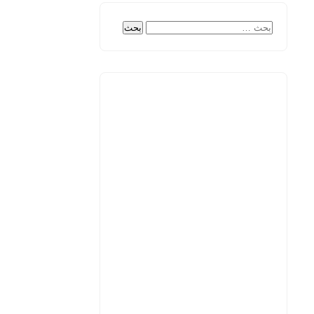
البحث
عن: