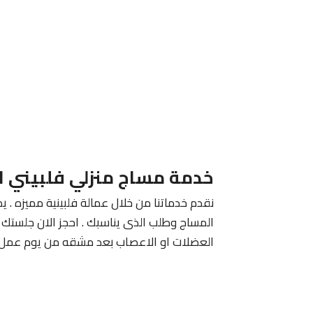
خدمة مساج منزلي فلبيني ا
نقدم خدماتنا من خلال عمالة فلبينية مميزه . يم
المساج وطلب الذى يناسبك . احجز الان جلستك م
العضلات او الاعصاب بعد مشقه من يوم عمل 