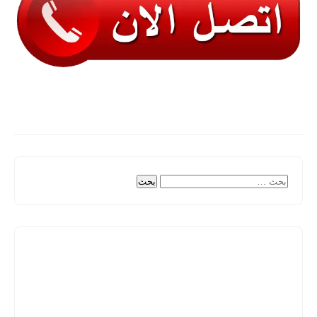
البحث
عن: