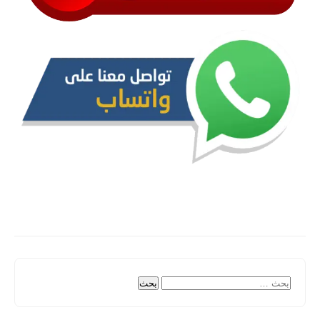
البحث
عن: