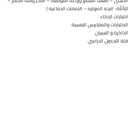
الذهنى – ضعف السمع وزراعه القوقعه – التأخر وقله الكلام –
التأتأة- البحه الصوتيه – الاصابات الدماغيه )
اختبارات الذكاء
الاختبارات والمقاييس النفسية
الذاكرة و النسيان
قلة التحصيل الدراسي