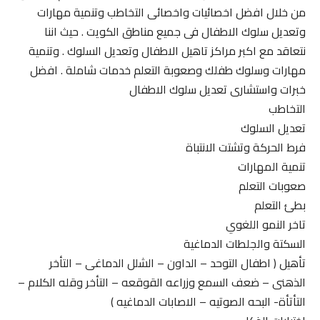
من خلال افضل اخصائيات واخصائى التخاطب وتنمية مهارات
وتعديل سلوك الاطفال فى جميع مناطق الكويت . حيث اننا
نتعاقد مع اكبر مراكز تاهيل الاطفال وتعديل السلوك . وتنمية
مهارات وسلوك طفلك وصعوبة التعلم خدمات شاملة . افضل
خبرات واستشارى تعديل سلوك الاطفال
التخاطب
تعديل السلوك
فرط الحركة وتشتت الانتباة
تنمية المهارات
صعوبات التعلم
بطئ التعلم
تاخر النمو اللغوي
السكتة والجلطات الدماغية
تأهيل ( اطفال التوحد – الداون – الشلل الدماغى – التأخر
الذهنى – ضعف السمع وزراعه القوقعه – التأخر وقله الكلام –
التأتأة- البحه الصوتيه – الاصابات الدماغيه )