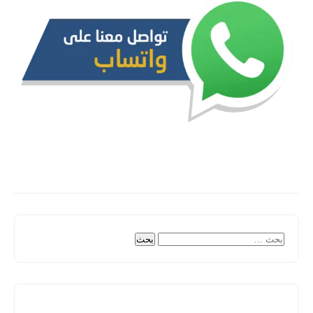
البحث
عن: