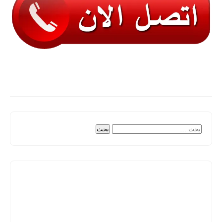
البحث
عن: