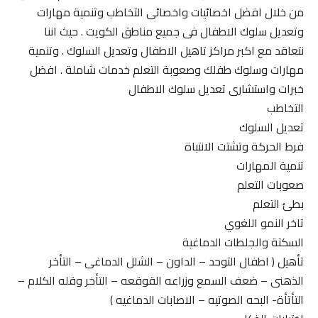
من خلال افضل اخصائيات واخصائى التخاطب وتنمية مهارات
وتعديل سلوك الاطفال فى جميع مناطق الكويت . حيث اننا
نتعاقد مع اكبر مراكز تاهيل الاطفال وتعديل السلوك . وتنمية
مهارات وسلوك طفلك وصعوبة التعلم خدمات شاملة . افضل
خبرات واستشارى تعديل سلوك الاطفال
التخاطب
تعديل السلوك
فرط الحركة وتشتت الانتباة
تنمية المهارات
صعوبات التعلم
بطئ التعلم
تاخر النمو اللغوي
السكتة والجلطات الدماغية
تأهيل ( اطفال التوحد – الداون – الشلل الدماغى – التأخر
الذهنى – ضعف السمع وزراعه القوقعه – التأخر وقله الكلام –
التأتأة- البحه الصوتيه – الاصابات الدماغيه )